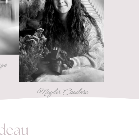
ye
Maylis Couderc
adeau