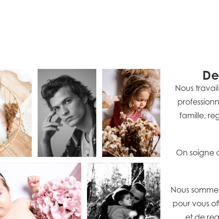
De
Nous travail
professionn
famille, re
On soigne c
Nous sommes
pour vous off
et de reg