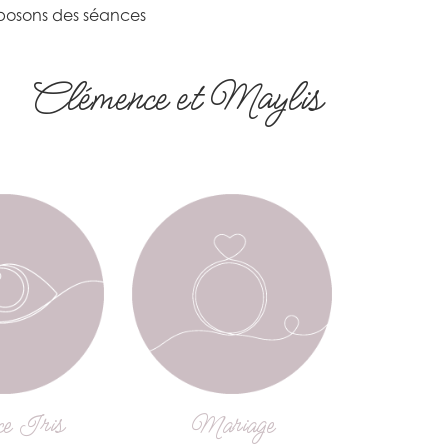
oposons des séances
Clémence et Maylis
e Iris
Mariage