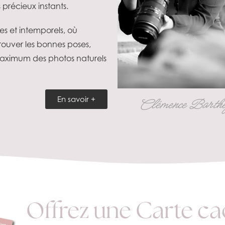
 précieux instants.
es et intemporels, où
ouver les bonnes poses,
aximum des photos naturels
En savoir +
Clémence Barthe
Offrez une Carte c