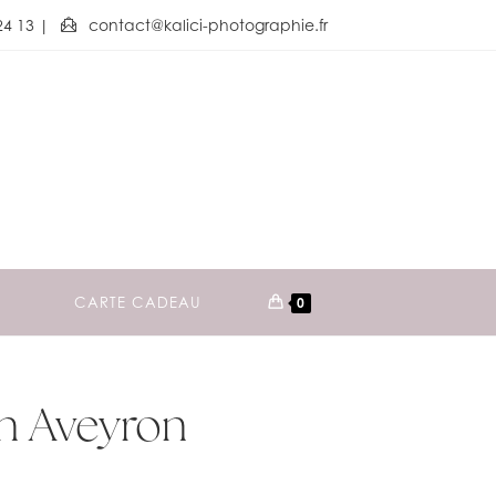
24 13
|
contact@kalici-photographie.fr
CARTE CADEAU
0
en Aveyron