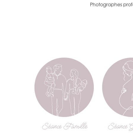
Photographes profe
Séance Famille
Séance G