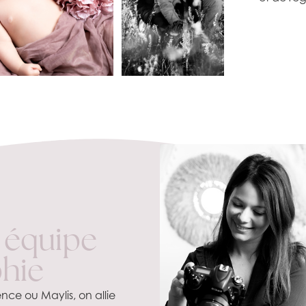
 équipe
phie
nce ou Maylis, on allie